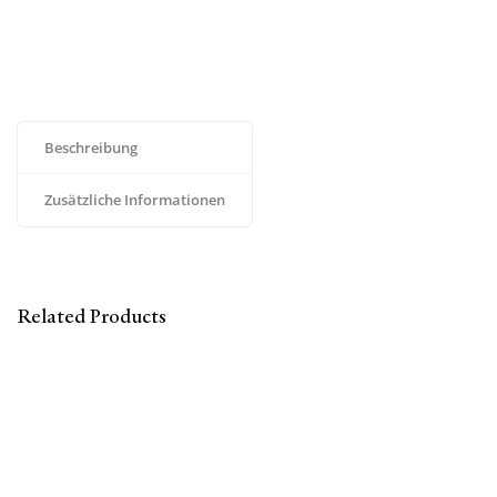
Beschreibung
Zusätzliche Informationen
Related Products
Pullover JUNIOR Grau/Grün
€
119,00
–
€
129,00
inkl. MwSt