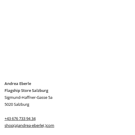
Cashmere Janker „Emma“ in
Salzburgerblau/Royalblau
€
519,00
inkl. MwSt
IN DEN WARENKORB
Andrea Eberle
Flagship Store Salzburg
Sigmund-Haffner-Gasse 5a
5020 Salzburg
+43 676 733 94 34
shop(a)andrea-eberle(.)com