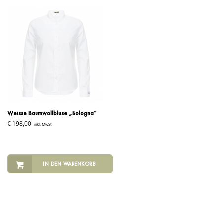
Weisse Baumwollbluse „Bologna“
€
198,00
inkl. MwSt
IN DEN WARENKORB