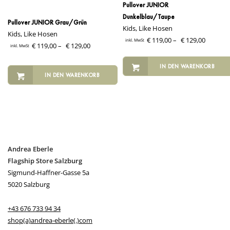
Pullover JUNIOR
Dunkelblau/Taupe
Pullover JUNIOR Grau/Grün
Kids, Like Hosen
Kids, Like Hosen
€
119,00
–
€
129,00
inkl. MwSt
€
119,00
–
€
129,00
inkl. MwSt
IN DEN WARENKORB
IN DEN WARENKORB
Andrea Eberle
Flagship Store Salzburg
Sigmund-Haffner-Gasse 5a
5020 Salzburg
+43 676 733 94 34
shop(a)andrea-eberle(.)com